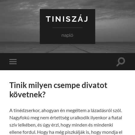
TINISZÁJ
napló
Toggle
Toggle
search
mobile
field
menu
Tinik milyen csempe divatot
követnek?
A tinédzserkor, ahogyan én megéltem a lázadásról szól.
Nagyfokú meg nem értettség uralkodik ilyenkor a fiatal
szív lelkében, és úgy érzi, hogy minden és mindenki
ellene fordul. Hogy ha még piszkálják is, hogy mondja el