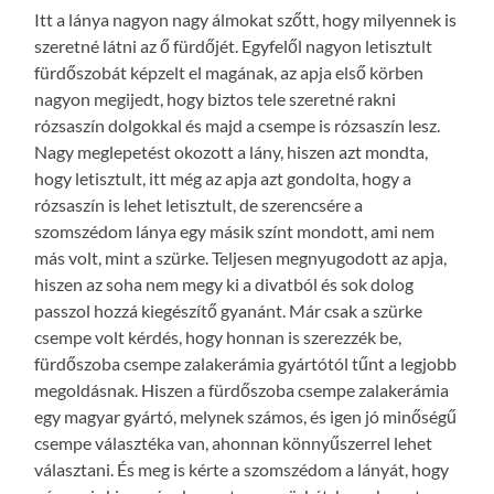
Itt a lánya nagyon nagy álmokat szőtt, hogy milyennek is
szeretné látni az ő fürdőjét. Egyfelől nagyon letisztult
fürdőszobát képzelt el magának, az apja első körben
nagyon megijedt, hogy biztos tele szeretné rakni
rózsaszín dolgokkal és majd a csempe is rózsaszín lesz.
Nagy meglepetést okozott a lány, hiszen azt mondta,
hogy letisztult, itt még az apja azt gondolta, hogy a
rózsaszín is lehet letisztult, de szerencsére a
szomszédom lánya egy másik színt mondott, ami nem
más volt, mint a szürke. Teljesen megnyugodott az apja,
hiszen az soha nem megy ki a divatból és sok dolog
passzol hozzá kiegészítő gyanánt. Már csak a szürke
csempe volt kérdés, hogy honnan is szerezzék be,
fürdőszoba csempe zalakerámia gyártótól tűnt a legjobb
megoldásnak. Hiszen a fürdőszoba csempe zalakerámia
egy magyar gyártó, melynek számos, és igen jó minőségű
csempe választéka van, ahonnan könnyűszerrel lehet
választani. És meg is kérte a szomszédom a lányát, hogy