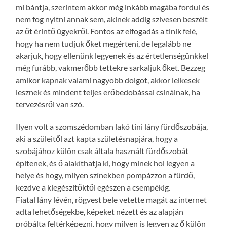
mi bántja, szerintem akkor még inkább magába fordul és
nem fog nyitni annak sem, akinek addig szívesen beszélt
az őt érintő ügyekről. Fontos az elfogadás a tinik felé,
hogy ha nem tudjuk őket megérteni, de legalább ne
akarjuk, hogy ellenünk legyenek és az értetlenségünkkel
még furább, vakmerőbb tettekre sarkaljuk őket. Bezzeg
amikor kapnak valami nagyobb dolgot, akkor lelkesek
lesznek és mindent teljes erőbedobással csinálnak, ha
tervezésről van szó.
Ilyen volt a szomszédomban lakó tini lány fürdőszobája,
aki a szüleitől azt kapta születésnapjára, hogy a
szobájához külön csak általa használt fürdőszobát
építenek, és ő alakíthatja ki, hogy minek hol legyen a
helye és hogy, milyen színekben pompázzon a fürdő,
kezdve a kiegészítőktől egészen a csempékig.
Fiatal lány lévén, rögvest bele vetette magát az internet
adta lehetőségekbe, képeket nézett és az alapján
próbálta feltérképezni, hogy milyen is legyen az ő külön