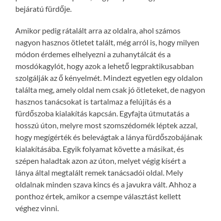
bejáratú fürdője.
Amikor pedig rátalált arra az oldalra, ahol számos
nagyon hasznos ötletet talált, még arról is, hogy milyen
módon érdemes elhelyezni a zuhanytálcát és a
mosdókagylót, hogy azok a lehető legpraktikusabban
szolgálják az ő kényelmét. Mindezt egyetlen egy oldalon
találta meg, amely oldal nem csak jó ötleteket, de nagyon
hasznos tanácsokat is tartalmaz a felújítás és a
fürdőszoba kialakítás kapcsán. Egyfajta útmutatás a
hosszú úton, melyre most szomszédomék léptek azzal,
hogy megígérték és belevágtak a lánya fürdőszobájának
kialakításába. Egyik folyamat követte a másikat, és
szépen haladtak azon az úton, melyet végig kísért a
lánya által megtalált remek tanácsadói oldal. Mely
oldalnak minden szava kincs és a javukra vált. Ahhoz a
ponthoz értek, amikor a csempe választást kellett
véghez vinni.