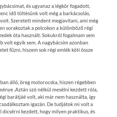
ybácsimat, és ugyanaz a légkör fogadott,
nc idő töltésünk volt még a barkácsolás,
volt. Szeretett mindent megjavítani, ami még
en sorakoztak a polcokon a különböző régi
izedek óta használt. Sokukról fogalmam sem
ab volt egyik sem. A nagybácsim azonban
tet fűzni, hiszem sok régi emlék köti össze
ában álló, öreg motorocska, hiszen régebben
ménye .Aztán szó nélkül mesélni kezdett róla,
gi barátjáé volt, aki már nem használta, így
 csodálkoztam igazán. De tudjátok mi volt a
 dicsérni kezdett, hogy milyen praktikus, és