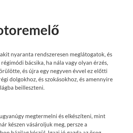
otoremelő
 akit nyaranta rendszeresen meglátogatok, és
i régimódi bácsika, ha nála vagy olyan érzés,
örülötte, és újra egy negyven évvel ez előtti
régi dolgokhoz, és szokásokhoz, és amennyire
lágba beilleszteni.
ugyanúgy megtermelni és elkészíteni, mint
már készen vásároljuk meg, persze a
on házilag készül. Igazi jó gazda az öreg,