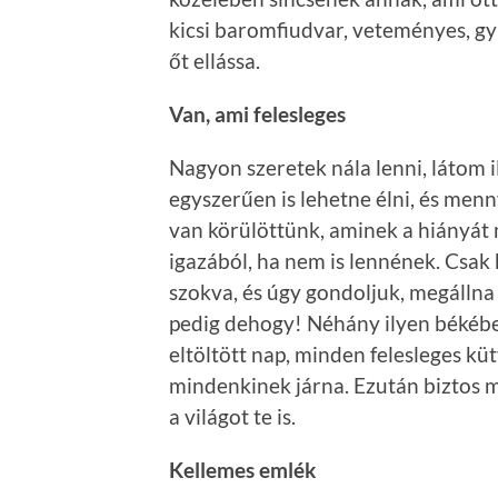
kicsi baromfiudvar, veteményes, gy
őt ellássa.
Van, ami felesleges
Nagyon szeretek nála lenni, látom 
egyszerűen is lehetne élni, és menn
van körülöttünk, aminek a hiányát
igazából, ha nem is lennének. Csa
szokva, és úgy gondoljuk, megállna 
pedig dehogy! Néhány ilyen békéb
eltöltött nap, minden felesleges kü
mindenkinek járna. Ezután biztos 
a világot te is.
Kellemes emlék