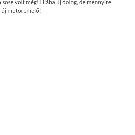
en sose volt még! Hiába új dolog, de mennyire
t új motoremelő!