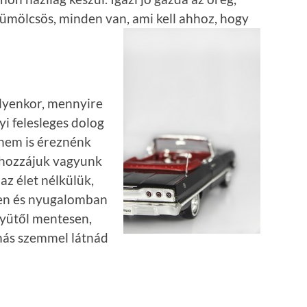
ümölcsös, minden van, ami kell ahhoz, hogy
ilyenkor, mennyire
yi felesleges dolog
 nem is éreznénk
k hozzájuk vagyunk
az élet nélkülük,
en és nyugalomban
tyütől mentesen,
más szemmel látnád