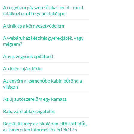
A nagyfiam gázszerelő akar lenni - most
találkozhatott egy példaképpel
A tinik és a környezetvédelem
A webáruház készítés gyerekjáték, vagy
mégsem?
Anya, vegyünk epilátort!
Arckrém ajándékba
Az enyém a legmenőbb kabin bőrönd a
világon!
Az új autószerelőm egy kamasz
Babaváró ablakszigetelés
Becsüljük meg az iskolában eltöltött időt,
az ismeretlen információk értékét és