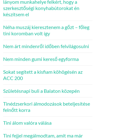
lányom munkahelye felkért, hogy a
szerkesztőségi konyhabútorokat én
készítsem el
Néha muszáj kieresztenem a gőzt – főleg
tini koromban volt így
Nem árt mindenről időben felvilágosulni
Nem minden gumi kereső egyforma
Sokat segített a kisfiam köhögésén az
ACC 200
Születésnapi buli a Balaton közepén
Tinédzserkori álmodozások beteljesítése
felnőtt korra
Tini álom valóra válása
Tini fejjel megálmodtam, amit ma már