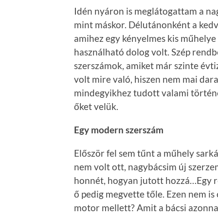
Idén nyáron is meglátogattam a nag
mint máskor. Délutánonként a kedve
amihez egy kényelmes kis műhelye 
használható dolog volt. Szép rendb
szerszámok, amiket már szinte évt
volt mire való, hiszen nem mai dar
mindegyikhez tudott valami történe
őket velük.
Egy modern szerszám
Először fel sem tűnt a műhely sark
nem volt ott, nagybácsim új szerze
honnét, hogyan jutott hozzá…Egy ré
ő pedig megvette tőle. Ezen nem is
motor mellett? Amit a bácsi azonnal