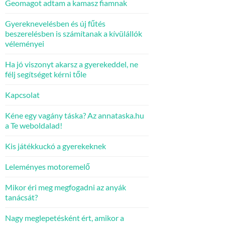
Geomagot adtam a kamasz fiamnak
Gyereknevelésben és új fűtés
beszerelésben is számítanak a kívülállók
véleményei
Ha jó viszonyt akarsz a gyerekeddel, ne
félj segítséget kérni tőle
Kapcsolat
Kéne egy vagány táska? Az annataska.hu
a Te weboldalad!
Kis játékkuckó a gyerekeknek
Leleményes motoremelő
Mikor éri meg megfogadni az anyák
tanácsát?
Nagy meglepetésként ért, amikor a