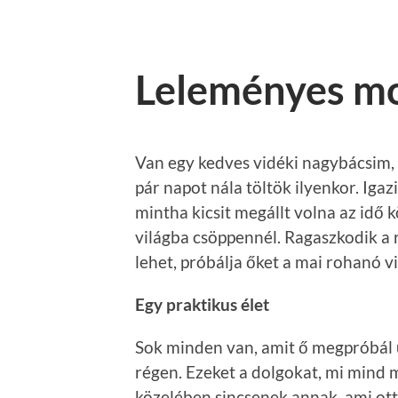
Leleményes m
Van egy kedves vidéki nagybácsim,
pár napot nála töltök ilyenkor. Igaz
mintha kicsit megállt volna az idő k
világba csöppennél. Ragaszkodik a 
lehet, próbálja őket a mai rohanó vi
Egy praktikus élet
Sok minden van, amit ő megpróbál 
régen. Ezeket a dolgokat, mi mind 
közelében sincsenek annak, ami otth