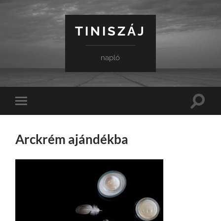
TINISZÁJ
napló
Toggle
Toggle
search
mobile
field
menu
Arckrém ajándékba