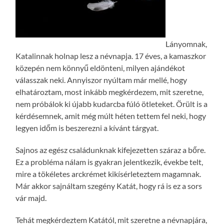
Lányomnak,
Katalinnak holnap lesz a névnapja. 17 éves, a kamaszkor
közepén nem könnyű eldönteni, milyen ajándékot
válasszak neki. Annyiszor nyúltam már mellé, hogy
elhatároztam, most inkább megkérdezem, mit szeretne,
nem próbálok ki újabb kudarcba fúló ötleteket. Örült is a
kérdésemnek, amit még múlt héten tettem fel neki, hogy
legyen időm is beszerezni a kívánt tárgyat.
Sajnos az egész családunknak kifejezetten száraz a bőre.
Ez a probléma nálam is gyakran jelentkezik, évekbe telt,
mire a tökéletes arckrémet kikísérleteztem magamnak.
Már akkor sajnáltam szegény Katát, hogy rá is ez a sors
vár majd.
Tehát megkérdeztem Katától, mit szeretne a névnapjára,