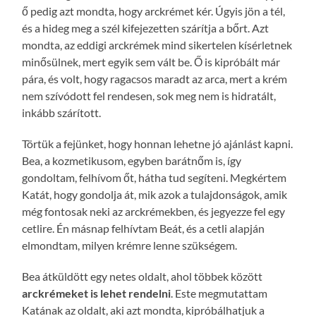
ő pedig azt mondta, hogy arckrémet kér. Úgyis jön a tél,
és a hideg meg a szél kifejezetten szárítja a bőrt. Azt
mondta, az eddigi arckrémek mind sikertelen kísérletnek
minősülnek, mert egyik sem vált be. Ő is kipróbált már
pára, és volt, hogy ragacsos maradt az arca, mert a krém
nem szívódott fel rendesen, sok meg nem is hidratált,
inkább szárított.
Törtük a fejünket, hogy honnan lehetne jó ajánlást kapni.
Bea, a kozmetikusom, egyben barátnőm is, így
gondoltam, felhívom őt, hátha tud segíteni. Megkértem
Katát, hogy gondolja át, mik azok a tulajdonságok, amik
még fontosak neki az arckrémekben, és jegyezze fel egy
cetlire. Én másnap felhívtam Beát, és a cetli alapján
elmondtam, milyen krémre lenne szükségem.
Bea átküldött egy netes oldalt, ahol többek között
arckrémeket is lehet rendelni
. Este megmutattam
Katának az oldalt, aki azt mondta, kipróbálhatjuk a