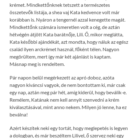
krémet. Mindkettőnknek tetszett a természetes
összetevők listája, a shea vaj Kata kedvence volt már
korábban is. Nyáron a tengernél azzal kenegette magát.
Mindkettőnk számára ismeretlen volt a cég, de aztán
hétvégén átjött Kata barátnője, Lili. Ő, mikor meglátta,
Kata későbbi ajándékát, azt mondta, hogy náluk az egész
család ilyen arckrémet használ, főként télen. Nagyon
megörültem, mert így már két ajánlást is kaptam.
Másnap meg is rendeltem.
Pár napon belül megérkezett az apró doboz, azóta
nagyon kíváncsi vagyok, de nem bontottam ki, már csak
egy nap, aztán meg pár hét, amíg kiderül, hogy beválik-e.
Remélem, Katának nem kell annyit szenvedni a krém
kiválasztásával, mint anno nekem. Milyen jó lenne, ha ez
beválna!
Azért készítek neki egy tortát, hogy meglepetés is legyen
a dologban, és már beszéltem Lilivel, ő szervez neki egy