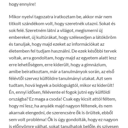
hogy ennyire!
Mikor nyelvi tagozatra iratkoztam be, akkor már nem
titkolt szándékom volt, hogy szeretnék utazni. Sokat és
sok felé. Szeretném látni a világot, megismerni új
embereket, új kultúrákat, hogy szélesedjen a látóköröm
és tanuljak, hogy majd ezeket az információkat az
életemben fel tudjam használni. De ezek későbbi tervek
voltak, arra gondoltam, hogy majd az egyetem alatt lesz
erre lehetőségem, erre kiderült, hogy a gimnázium,
amibe beiratkoztam, már a tanulmányok során, az első
félévtől szervez külföldre tanulmányi utakat. Azt sem
tudtam, hová legyek a boldogságtól, mikor ez kiderült!
Én, ennyi idősen, félévente el fogok jutni egy külföldi
országba? Ez maga a csoda! Csak egy kicsit attól féltem,
hogy mi lesz, ha anyáék majd nagyon féltenek, és nem
akarnak elengedni, de szerencsére ők is örültek, ebből
sem volt probléma! Ők is úgy gondolták, hogy ez nagyon
is előnyömre válhat, sokat tanulhatok belőle, és szívesen