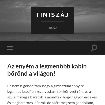
TINISZÁJ
napló
Toggle
Toggle
search
mobile
field
menu
Az enyém a legmenőbb kabin
bőrönd a világon!
Én nem is gondoltam, hogy a gimnázium ennyire
izgalmas lesz. Persze, olvastam sok könyvet róla, és a
szüleim meg a barátok is mondták, hogy nagyon érdekes
és meghatározó időszak, de azért még sem gondoltam,