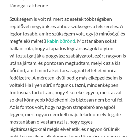
támogattak benne.
Szükségem is volt rá, mert az esetek többségében
repülővel megyünk, és ahhoz szükséges a felszerelés. A
legfontosabb, amire szükségem volt, egy jó minőségű és
megfelelő méretű
kabin bőrönd
. Mostanában sokat
hallani róla, hogy a fapados légitársaságok folyton
változtatgatják a poggyász szabályzatot, ezért nagyon is
utána jártam, és pontosan megtudtam, melyik az a kis
bőrönd, amit mind a két társaságnál fel lehet vinni a
fedélzetre. A méreten kívül pedig más elképzeléseim is
voltak! Ha ilyen sűrűn fogunk utazni, mindenképpen
fontosnak tartottam, hogy 4 kereke legyen, mert azzal
sokkal könnyebb közlekedni, és biztosan nem borul fel.
Az is fontos volt, hogy nagyon strapabíró anyagból
legyen, mert ugyan nem kell majd feladnom elvileg, de
mostanában olvastam azt is, hogy egyes
légitársaságoknál mégis elvehetik, és nagyon örülnék
neki, ha egy ilyen alkalommal nem törne össze, nem esne