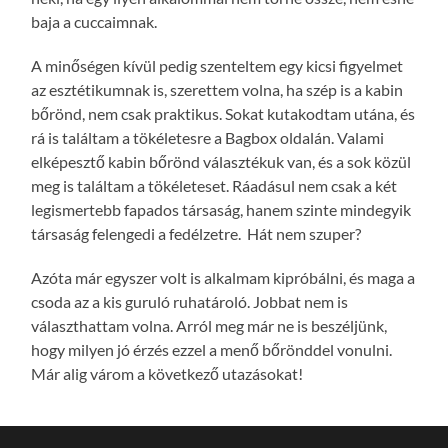
baja a cuccaimnak.
A minőségen kívül pedig szenteltem egy kicsi figyelmet
az esztétikumnak is, szerettem volna, ha szép is a kabin
bőrönd, nem csak praktikus. Sokat kutakodtam utána, és
rá is találtam a tökéletesre a Bagbox oldalán. Valami
elképesztő kabin bőrönd választékuk van, és a sok közül
meg is találtam a tökéleteset. Ráadásul nem csak a két
legismertebb fapados társaság, hanem szinte mindegyik
társaság felengedi a fedélzetre. Hát nem szuper?
Azóta már egyszer volt is alkalmam kipróbálni, és maga a
csoda az a kis guruló ruhatároló. Jobbat nem is
választhattam volna. Arról meg már ne is beszéljünk,
hogy milyen jó érzés ezzel a menő bőrönddel vonulni.
Már alig várom a következő utazásokat!