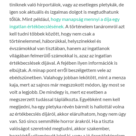
tiniknek való hírportálok, vagy az esetleges pletykák, de
igen sok aktuális és izgalmas dolgot is megtudhatunk
tőlük. Mint például,
hogy manapság mennyi a díja egy
ingatlan értékbecslésének.
A történelem tanáromról azt
kell tudni többek között, hogy nem csak a
történelemmel, háborúkkal, helyszínekkel és
évszámokkal van tisztában, hanem az ingatlanok
világában felmerülő számokkal is, azaz az ingatlan
értékbecslések díjával. A fejében ilyen információk is
elbújtak. A minap pont erről beszélgettem vele az
ebédszünetben. Valahogy jobban lekötött, mint a menza
kaja, mert az sajnos már megszokott módon, így most se
volt a legjobb. De mindegy is, mert ez esetben a
megszerzett tudással táplálkozta. Egyébként nem kell
megijedni, ha egy pletyka révén bármit is hallottál volna
az értékbecslés díjáról, akkor elárulhatom, hogy nem úgy
van. Szó sincs semmiféle horror árakról. Ha a tiszta
valóságot szeretnéd megtudni, akkor szakember,
hozzáértő véleményét kérd ki, vagy a jó öreg történelem