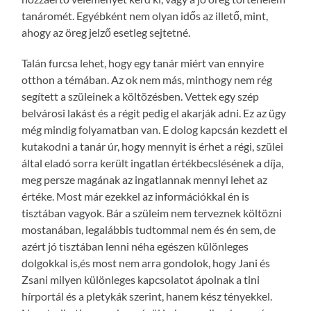
tanáromét. Egyébként nem olyan idős az illető, mint,
ahogy az öreg jelző esetleg sejtetné.
Talán furcsa lehet, hogy egy tanár miért van ennyire
otthon a témában. Az ok nem más, minthogy nem rég
segített a szüleinek a költözésben. Vettek egy szép
belvárosi lakást és a régit pedig el akarják adni. Ez az ügy
még mindig folyamatban van. E dolog kapcsán kezdett el
kutakodni a tanár úr, hogy mennyit is érhet a régi, szülei
által eladó sorra került ingatlan értékbecslésének a díja,
meg persze magának az ingatlannak mennyi lehet az
értéke. Most már ezekkel az információkkal én is
tisztában vagyok. Bár a szüleim nem terveznek költözni
mostanában, legalábbis tudtommal nem és én sem, de
azért jó tisztában lenni néha egészen különleges
dolgokkal is,és most nem arra gondolok, hogy Jani és
Zsani milyen különleges kapcsolatot ápolnak a tini
hírportál és a pletykák szerint, hanem kész tényekkel.