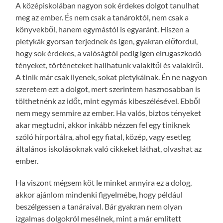
A középiskolában nagyon sok érdekes dolgot tanulhat
meg az ember. És nem csak a tanároktól, nem csak a
könyvekből, hanem egymástól is egyaránt. Hiszen a
pletykák gyorsan terjednek és igen, gyakran előfordul,
hogy sok érdekes, a valóságtól pedig igen elrugaszkodó
tényeket, történeteket hallhatunk valakitől és valakiről.
A tinik már csak ilyenek, sokat pletykálnak. Én ne nagyon
szeretem ezt a dolgot, mert szerintem hasznosabban is
tölthetnénk az időt, mint egymás kibeszélésével. Ebből
nem megy semmire az ember. Ha valós, biztos tényeket
akar megtudni, akkor inkább nézzen fel egy tiniknek
szóló hírportálra, ahol egy fiatal, közép, vagy esetleg
általános iskolásoknak való cikkeket láthat, olvashat az
ember.
Ha viszont mégsem köt le minket annyira ez a dolog,
akkor ajánlom mindenki figyelmébe, hogy például
beszélgessen a tanáraival. Bár gyakran nem olyan
izgalmas dolgokról mesélnek, mint a már említett