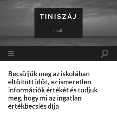
TINISZÁJ
napló
Toggle
Toggle
search
mobile
field
menu
Becsüljük meg az iskolában
eltöltött időt, az ismeretlen
információk értékét és tudjuk
meg, hogy mi az ingatlan
értékbecslés díja