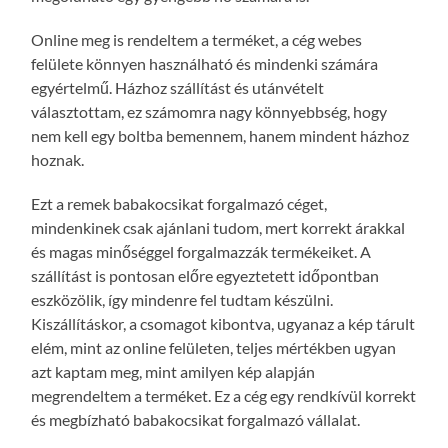
Online meg is rendeltem a terméket, a cég webes
felülete könnyen használható és mindenki számára
egyértelmű. Házhoz szállítást és utánvételt
választottam, ez számomra nagy könnyebbség, hogy
nem kell egy boltba bemennem, hanem mindent házhoz
hoznak.
Ezt a remek babakocsikat forgalmazó céget,
mindenkinek csak ajánlani tudom, mert korrekt árakkal
és magas minőséggel forgalmazzák termékeiket. A
szállítást is pontosan előre egyeztetett időpontban
eszközölik, így mindenre fel tudtam készülni.
Kiszállításkor, a csomagot kibontva, ugyanaz a kép tárult
elém, mint az online felületen, teljes mértékben ugyan
azt kaptam meg, mint amilyen kép alapján
megrendeltem a terméket. Ez a cég egy rendkívül korrekt
és megbízható babakocsikat forgalmazó vállalat.