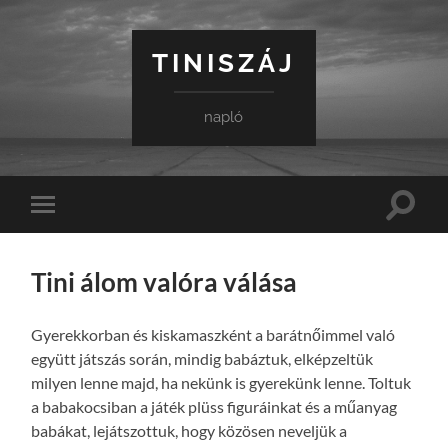
TINISZÁJ
napló
Toggle
Toggle
search
mobile
field
menu
Tini álom valóra válása
Gyerekkorban és kiskamaszként a barátnőimmel való
együtt játszás során, mindig babáztuk, elképzeltük
milyen lenne majd, ha nekünk is gyerekünk lenne. Toltuk
a babakocsiban a játék plüss figuráinkat és a műanyag
babákat, lejátszottuk, hogy közösen neveljük a