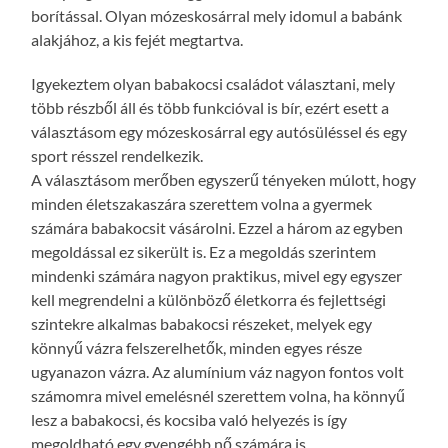
borítással. Olyan mózeskosárral mely idomul a babánk
alakjához, a kis fejét megtartva.
Igyekeztem olyan babakocsi családot választani, mely
több részből áll és több funkcióval is bír, ezért esett a
választásom egy mózeskosárral egy autósüléssel és egy
sport résszel rendelkezik.
A választásom merőben egyszerű tényeken múlott, hogy
minden életszakaszára szerettem volna a gyermek
számára babakocsit vásárolni. Ezzel a három az egyben
megoldással ez sikerült is. Ez a megoldás szerintem
mindenki számára nagyon praktikus, mivel egy egyszer
kell megrendelni a különböző életkorra és fejlettségi
szintekre alkalmas babakocsi részeket, melyek egy
könnyű vázra felszerelhetők, minden egyes része
ugyanazon vázra. Az alumínium váz nagyon fontos volt
számomra mivel emelésnél szerettem volna, ha könnyű
lesz a babakocsi, és kocsiba való helyezés is így
megoldható egy gyengébb nő számára is.