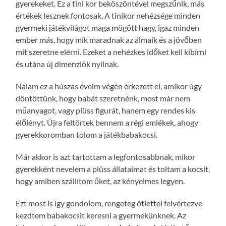
gyerekeket. Ez a tini kor beköszöntével megszűnik, más
értékek lesznek fontosak. A tinikor nehézsége minden
gyermeki játékvilágot maga mögött hagy, igaz minden
ember más, hogy mik maradnak az álmaik és a jövőben
mit szeretne elérni. Ezeket a nehézkes időket kell kibírni
és utána új dimenziók nyílnak.
Nálam ez a húszas éveim végén érkezett el, amikor úgy
döntöttünk, hogy babát szeretnénk, most már nem
műanyagot, vagy plüss figurát, hanem egy rendes kis
élőlényt. Újra feltörtek bennem a régi emlékek, ahogy
gyerekkoromban tolom a játékbabakocsi.
Már akkor is azt tartottam a legfontosabbnak, mikor
gyerekként nevelem a plüss állataimat és toltam a kocsit,
hogy amiben szállítom őket, az kényelmes legyen.
Ezt most is így gondolom, rengeteg ötlettel felvértezve
kezdtem babakocsit keresni a gyermekünknek. Az