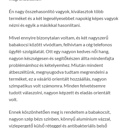
Én nagy összehasonlító vagyok, kiválasztok több
terméket és a két legesélyesebbet napokig képes vagyok
nézni és egyik a másikkal hasonlítani.
Mivel ennyire bizonytalan voltam, és két nagyszerű
babakocsi között vívódtam, felhívtam a cég telefonos
ügyfél-szolgálatát. Ott egy nagyon kedves női hang,
nagyon készségesen és segítőkészen állta mindenfajta
problémámhoz és kételyemhez. Miután mindent
átbeszéltünk, megnyugodva tudtam megrendelni a
terméket, ez a vásárló orientált hozzáállás, nagyon
szimpatikus volt számomra. Minden felvetésemre
tudott válaszolni, nagyon képzett és eladás orientált
volt.
Ennek köszönhetően meg is rendeltem a babakocsit,
nagyon szép bézs színben, könnyű alumínium vázzal,
vízlepergető külső réteggel és antibakteriális belső