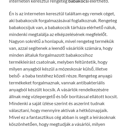
interneten keresztül rengeteg
babakocsi
elérthető.
Én is az interneten keresztül találtam egy remek céget,
aki babakocsik forgalmazásával foglalkoznak. Rengeteg
babakocsijuk van, a babakocsik tárháza elérhető náluk,
mindenki megtalálja az elképzelésének megfelelőt.
Nagyon sokrétű a honlapuk, mivel rengeteg termékük
van, azzal segítenek a leendő vásárlóik számára, hogy
minden általuk forgalmazott babakocsihoz
termékleírást csatolnak, melyben feltüntetik, hogy
milyen anyagból készül a mózeskosár külső, illetve
belső- a baba testéhez közeli része. Rengeteg anyagú
termékeket forgalmaznak, vannak antibakteriális
anyagból készült kocsik. A vásárlók rendelkezésére
állnak még vízlepergető és bőr borítással ellátott kocsit.
Mindenki a saját ízlése szerint és aszerint tudnak
választani, hogy mennyire aktívak a hétköznapjaik.
Mivel ez a fantasztikus cég abban is segít a leírásoknak
köszönhetően, hogy megtudják a vásárlói, milyen