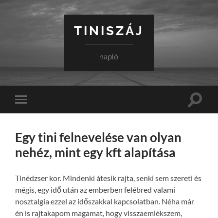
TINISZÁJ
napló
Toggle
Toggle
search
mobile
field
menu
Egy tini felnevelése van olyan
nehéz, mint egy kft alapítása
Tinédzser kor. Mindenki átesik rajta, senki sem szereti és
mégis, egy idő után az emberben felébred valami
nosztalgia ezzel az időszakkal kapcsolatban. Néha már
én is rajtakapom magamat, hogy visszaemlékszem,