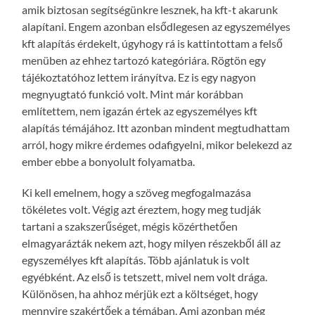
amik biztosan segítségünkre lesznek, ha kft-t akarunk
alapítani. Engem azonban elsődlegesen az egyszemélyes
kft alapítás érdekelt, úgyhogy rá is kattintottam a felső
menüben az ehhez tartozó kategóriára. Rögtön egy
tájékoztatóhoz lettem irányítva. Ez is egy nagyon
megnyugtató funkció volt. Mint már korábban
említettem, nem igazán értek az egyszemélyes kft
alapítás témájához. Itt azonban mindent megtudhattam
arról, hogy mikre érdemes odafigyelni, mikor belekezd az
ember ebbe a bonyolult folyamatba.
Ki kell emelnem, hogy a szöveg megfogalmazása
tökéletes volt. Végig azt éreztem, hogy meg tudják
tartani a szakszerűséget, mégis közérthetően
elmagyarázták nekem azt, hogy milyen részekből áll az
egyszemélyes kft alapítás. Több ajánlatuk is volt
egyébként. Az első is tetszett, mivel nem volt drága.
Különösen, ha ahhoz mérjük ezt a költséget, hogy
mennyire szakértőek a témában. Ami azonban még