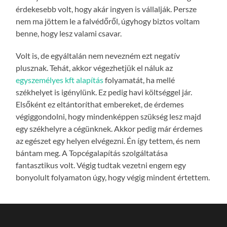
érdekesebb volt, hogy akár ingyen is vállalják. Persze
nem ma jöttem le a falvédőről, úgyhogy biztos voltam
benne, hogy lesz valami csavar.
Volt is, de egyáltalán nem nevezném ezt negatív
plusznak. Tehát, akkor végezhetjük el náluk az
egyszemélyes kft alapítás
folyamatát, ha mellé
székhelyet is igénylünk. Ez pedig havi költséggel jár.
Elsőként ez eltántoríthat embereket, de érdemes
végiggondolni, hogy mindenképpen szükség lesz majd
egy székhelyre a cégünknek. Akkor pedig már érdemes
az egészet egy helyen elvégezni. Én így tettem, és nem
bántam meg. A Topcégalapítás szolgáltatása
fantasztikus volt. Végig tudtak vezetni engem egy
bonyolult folyamaton úgy, hogy végig mindent értettem.