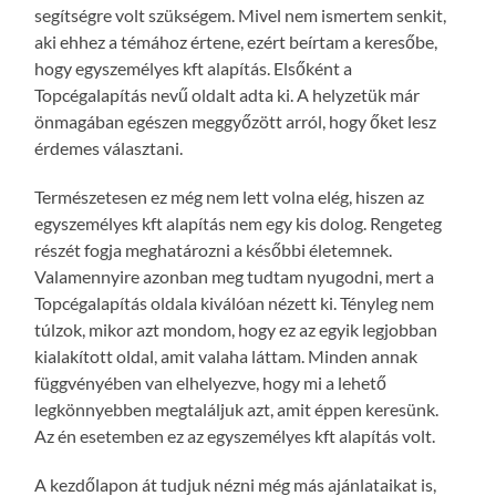
segítségre volt szükségem. Mivel nem ismertem senkit,
aki ehhez a témához értene, ezért beírtam a keresőbe,
hogy egyszemélyes kft alapítás. Elsőként a
Topcégalapítás nevű oldalt adta ki. A helyzetük már
önmagában egészen meggyőzött arról, hogy őket lesz
érdemes választani.
Természetesen ez még nem lett volna elég, hiszen az
egyszemélyes kft alapítás nem egy kis dolog. Rengeteg
részét fogja meghatározni a későbbi életemnek.
Valamennyire azonban meg tudtam nyugodni, mert a
Topcégalapítás oldala kiválóan nézett ki. Tényleg nem
túlzok, mikor azt mondom, hogy ez az egyik legjobban
kialakított oldal, amit valaha láttam. Minden annak
függvényében van elhelyezve, hogy mi a lehető
legkönnyebben megtaláljuk azt, amit éppen keresünk.
Az én esetemben ez az egyszemélyes kft alapítás volt.
A kezdőlapon át tudjuk nézni még más ajánlataikat is,