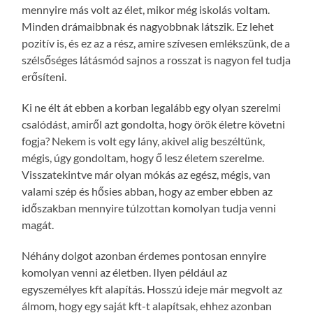
mennyire más volt az élet, mikor még iskolás voltam.
Minden drámaibbnak és nagyobbnak látszik. Ez lehet
pozitív is, és ez az a rész, amire szívesen emlékszünk, de a
szélsőséges látásmód sajnos a rosszat is nagyon fel tudja
erősíteni.
Ki ne élt át ebben a korban legalább egy olyan szerelmi
csalódást, amiről azt gondolta, hogy örök életre követni
fogja? Nekem is volt egy lány, akivel alig beszéltünk,
mégis, úgy gondoltam, hogy ő lesz életem szerelme.
Visszatekintve már olyan mókás az egész, mégis, van
valami szép és hősies abban, hogy az ember ebben az
időszakban mennyire túlzottan komolyan tudja venni
magát.
Néhány dolgot azonban érdemes pontosan ennyire
komolyan venni az életben. Ilyen például az
egyszemélyes kft alapítás. Hosszú ideje már megvolt az
álmom, hogy egy saját kft-t alapítsak, ehhez azonban