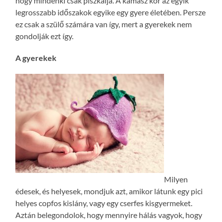
hogy mindenki csak piszkálja. A kamasz kor az egyik
legrosszabb időszakok egyike egy gyere életében. Persze
ez csak a szülő számára van így, mert a gyerekek nem
gondolják ezt így.
A gyerekek
Milyen
édesek, és helyesek, mondjuk azt, amikor látunk egy pici
helyes copfos kislány, vagy egy cserfes kisgyermeket.
Aztán belegondolok, hogy mennyire hálás vagyok, hogy