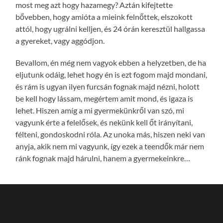
most meg azt hogy hazamegy? Aztán kifejtette
bővebben, hogy amióta a mieink felnőttek, elszokott
attól, hogy ugrálni kelljen, és 24 órán keresztül hallgassa
a gyereket, vagy aggódjon.
Bevallom, én még nem vagyok ebben a helyzetben, de ha
eljutunk odáig, lehet hogy én is ezt fogom majd mondani,
és rám is ugyan ilyen furcsán fognak majd nézni, holott
be kell hogy lássam, megértem amit mond, és igaza is
lehet. Hiszen amíg a mi gyermekünkről van szó, mi
vagyunk érte a felelősek, és nekünk kell őt irányítani,
félteni, gondoskodni róla. Az unoka más, hiszen neki van
anyja, akik nem mi vagyunk, így ezek a teendők már nem
ránk fognak majd hárulni, hanem a gyermekeinkre…