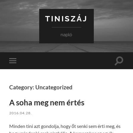
TINISZÁJ
napló
Toggle
Toggle
search
mobile
field
menu
Category: Uncategorized
A soha meg nem értés
2016.04.28.
Minden tini azt gondolja, hogy őt senki sem érti meg, és