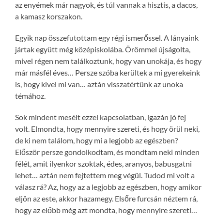
az enyémek már nagyok, és túl vannak a hisztis, a dacos,
a kamasz korszakon.
Egyik nap összefutottam egy régi ismerőssel. A lányaink
jártak együtt még középiskolába. Örömmel újságolta,
mivel régen nem találkoztunk, hogy van unokája, és hogy
már másfél éves… Persze szóba kerültek a mi gyerekeink
is, hogy kivel mi van… aztán visszatértünk az unoka
témához.
Sok mindent mesélt ezzel kapcsolatban, igazán jó fej
volt. Elmondta, hogy mennyire szereti, és hogy örül neki,
de ki nem találom, hogy mi a legjobb az egészben?
Először persze gondolkodtam, és mondtam neki minden
félét, amit ilyenkor szoktak, édes, aranyos, babusgatni
lehet… aztán nem fejtettem meg végül. Tudod mi volt a
válasz rá? Az, hogy az a legjobb az egészben, hogy amikor
eljön az este, akkor hazamegy. Elsőre furcsán néztem rá,
hogy az előbb még azt mondta, hogy mennyire szereti…